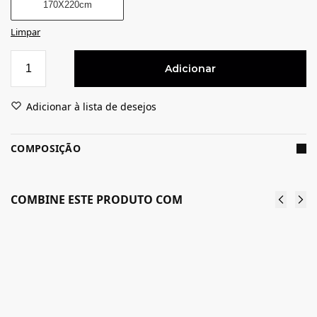
170X220cm
Limpar
Adicionar
Adicionar à lista de desejos
COMPOSIÇÃO
COMBINE ESTE PRODUTO COM
Edredon
Edredon
com Pelo
com Pelo
Filipe
Raul
59.90
€
59.90
€
Ver
Ver
opções
opções