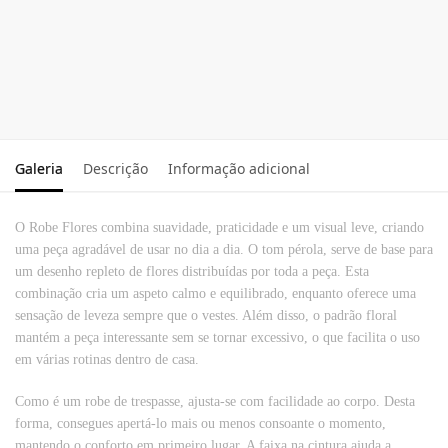
com Pelo
em Coralina
Raul
Rodas
59.90
€
24.99
€
Ver
Ler mais
opções
Galeria
Descrição
Informação adicional
O Robe Flores combina suavidade, praticidade e um visual leve, criando
uma peça agradável de usar no dia a dia. O tom pérola, serve de base para
um desenho repleto de flores distribuídas por toda a peça. Esta
combinação cria um aspeto calmo e equilibrado, enquanto oferece uma
sensação de leveza sempre que o vestes. Além disso, o padrão floral
mantém a peça interessante sem se tornar excessivo, o que facilita o uso
em várias rotinas dentro de casa.
Como é um robe de trespasse, ajusta-se com facilidade ao corpo. Desta
forma, consegues apertá-lo mais ou menos consoante o momento,
mantendo o conforto em primeiro lugar. A faixa na cintura ajuda a