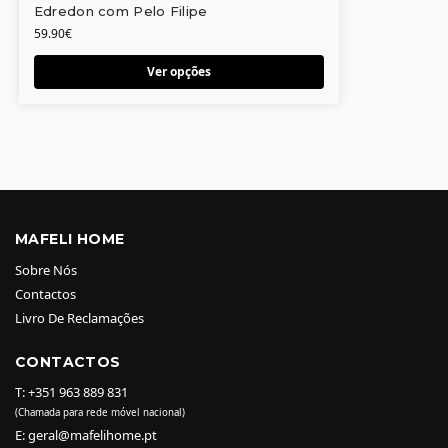
Edredon com Pelo Filipe
59.90
€
Ver opções
MAFELI HOME
Sobre Nós
Contactos
Livro De Reclamações
CONTACTOS
T: +351 963 889 831
(Chamada para rede móvel nacional)
E: geral@mafelihome.pt