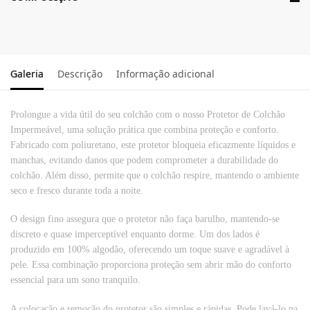
Galeria
Descrição
Informação adicional
Prolongue a vida útil do seu colchão com o nosso Protetor de Colchão
Impermeável, uma solução prática que combina proteção e conforto.
Fabricado com poliuretano, este protetor bloqueia eficazmente líquidos e
manchas, evitando danos que podem comprometer a durabilidade do
colchão. Além disso, permite que o colchão respire, mantendo o ambiente
seco e fresco durante toda a noite.
O design fino assegura que o protetor não faça barulho, mantendo-se
discreto e quase imperceptível enquanto dorme. Um dos lados é
produzido em 100% algodão, oferecendo um toque suave e agradável à
pele. Essa combinação proporciona proteção sem abrir mão do conforto
essencial para um sono tranquilo.
A colocação e remoção do protetor são simples e rápidas. Pode lavá-lo na