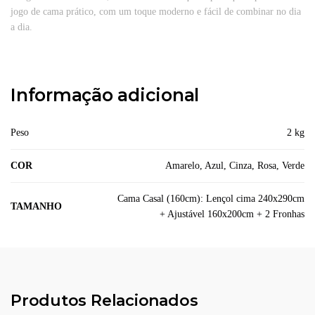
jogo de cama prático, com um toque moderno e fácil de combinar no dia
a dia.
Informação adicional
Peso
2 kg
COR
Amarelo, Azul, Cinza, Rosa, Verde
Cama Casal (160cm): Lençol cima 240x290cm
TAMANHO
+ Ajustável 160x200cm + 2 Fronhas
Produtos Relacionados