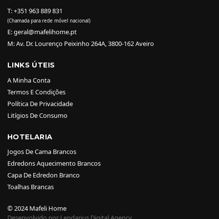
T: +351 963 889 831
(Chamada para rede móvel nacional)
E: geral@mafelihome.pt
M: Av. Dr. Lourenço Peixinho 264A, 3800-162 Aveiro
LINKS ÚTEIS
A Minha Conta
Termos E Condições
Política De Privacidade
Litígios De Consumo
HOTELARIA
Jogos De Cama Brancos
Edredons Aquecimento Brancos
Capa De Edredon Branco
Toalhas Brancas
© 2024 Mafeli Home
Desenvolvido por Lendarius Digital Agency