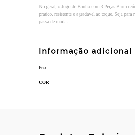
No geral, o Jogo de Banho com 3 Peças Barra reún
prático, resistente e agradável ao toque. Seja para
passa de moda.
Informação adicional
Peso
COR