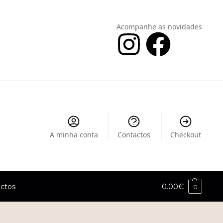
Acompanhe as novidades
A minha conta
Contactos
Checkout
ctos
0.00
€
0