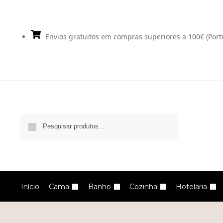
Envios gratuitos em compras superiores a 100€ (Port
Pesquisa
Início
Cama
Banho
Cozinha
Hotelaria