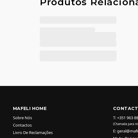
Produtos Relacion
MAFELI HOME
CONTAC
Sobre Nós
T: +351 963 8
(Chamada para re
Contactos
E: geral@maf
Livro De Reclamações