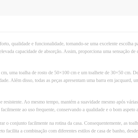
rto, qualidade e funcionalidade, tornando-se uma excelente escolha p
elevada capacidade de absorção. Assim, proporciona uma sensação de c
cm, uma toalha de rosto de 50×100 cm e um toalhete de 30×50 cm. Dess
lidade. Além disso, todas as peças apresentam uma barra em jacquard, u
 e resistente. Ao mesmo tempo, mantém a suavidade mesmo após várias 
e facilmente ao uso frequente, conservando a qualidade e o bom aspeto
ar o conjunto facilmente na rotina da casa. Consequentemente, as toal
to facilita a combinação com diferentes estilos de casa de banho, desd