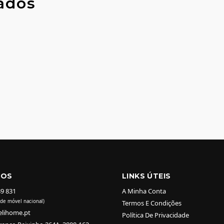
ados
TOS
LINKS ÚTEIS
89 831
A Minha Conta
de móvel nacional)
Termos E Condições
elihome.pt
Política De Privacidade