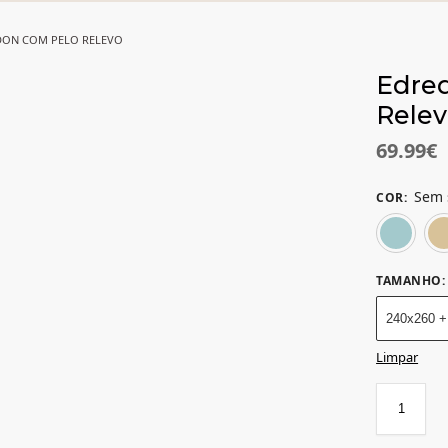
DON COM PELO RELEVO
Edre
Rele
69.99
€
Sem 
COR
:
TAMANHO
:
240x260 +
Limpar