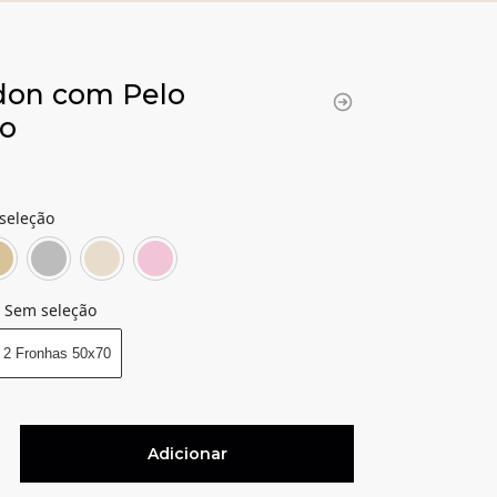
don com Pelo
vo
seleção
Aqua
Bege
Cinza
Pérola
Rosa
Sem seleção
 2 Fronhas 50x70
Adicionar