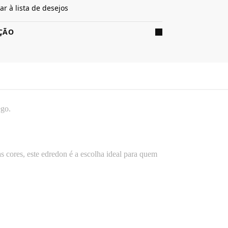
ar à lista de desejos
ÇÃO
ego.
s cores, este edredon é a escolha ideal para quem