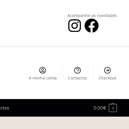
Acompanhe as novidades
A minha conta
Contactos
Checkout
ctos
0.00
€
0