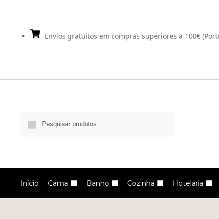
Envios gratuitos em compras superiores a 100€ (Port
Pesquisa
Início
Cama
Banho
Cozinha
Hotelaria