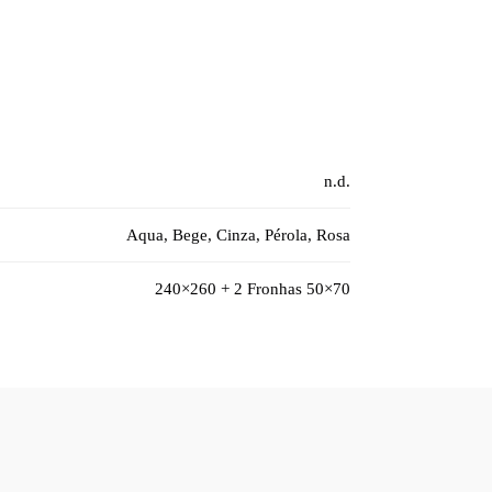
n.d.
Aqua, Bege, Cinza, Pérola, Rosa
240×260 + 2 Fronhas 50×70