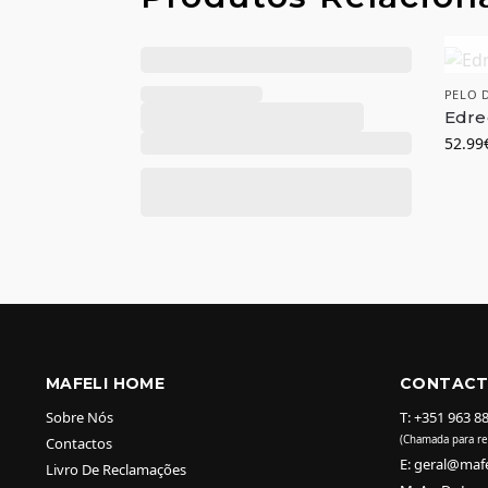
PELO 
Edre
52.99
MAFELI HOME
CONTAC
Sobre Nós
T: +351 963 8
(Chamada para re
Contactos
E: geral@maf
Livro De Reclamações